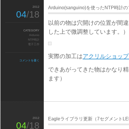
2012
Arduino(sanguino)を使ったNT
04
/18
以前の物は穴開けの位置が間違
した上で微調整しています。）
CATEGORY
Ardunio
NTP時計
電子工作
実際の加工は
アクリルショップ
コメントを書く
できあがってきた物はかなり精
ます）
2012
Eagleライブラリ更新（7セグメントLE
04
/18