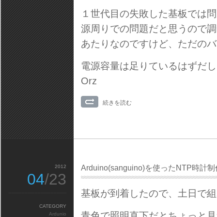
１世代目の失敗した基板では問
源周りでの問題だと思うので調
あたりなのですけど、ただのバ
電源容量は足りているはずだし
Orz
続きを読む
2012
Arduino(sanguino)を使ったNTP時
04
/23
基板が到着したので、土日で組
CATEGORY
青色で照明直下だとちょっと見
Ardunio