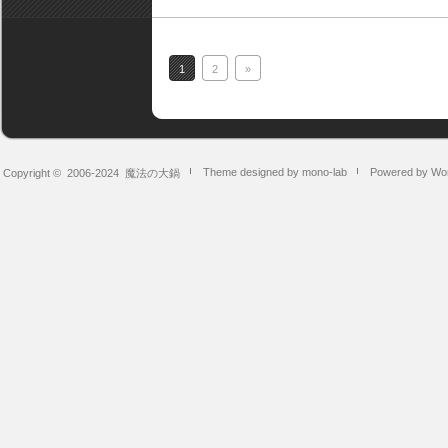
1
2
»
Theme designed by mono-lab
Powered by Wo
Copyright © 2006-2024
魔法の大鍋