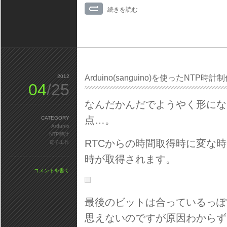
続きを読む
2012
Arduino(sanguino)を使ったNTP時
04
/25
なんだかんだでようやく形にな
点…。
CATEGORY
Ardunio
NTP時計
RTCからの時間取得時に変な
電子工作
時が取得されます。
コメントを書く
最後のビットは合っているっぽ
思えないのですが原因わからず