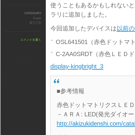
使うこともあるかもしれないと
ラリに追加しました。
CATEGORY
Eagle
電子工作
今回追加したデバイスは
以前の
コメントを書く
OSL641501（赤色ドッ
C-2AA0SRDT（赤色ＬＥ
display-kingbright_3
■参考情報
赤色ドットマトリクスＬＥＤ
－ＡＲＡ: LED(発光ダイオ
http://akizukidenshi.com/cata