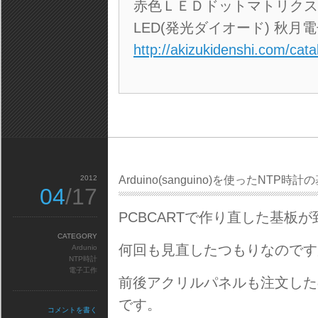
赤色ＬＥＤドットマトリクス
LED(発光ダイオード) 秋月
http://akizukidenshi.com/cata
2012
Arduino(sanguino)を使ったNTP時
04
/17
PCBCARTで作り直した基板
CATEGORY
何回も見直したつもりなのです
Ardunio
NTP時計
電子工作
前後アクリルパネルも注文した
です。
コメントを書く