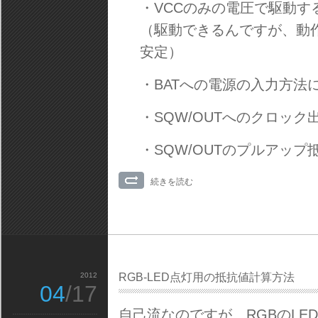
・VCCのみの電圧で駆動す
（駆動できるんですが、動
安定）
・BATへの電源の入力方法
・SQW/OUTへのクロッ
・SQW/OUTのプルアップ
続きを読む
2012
RGB-LED点灯用の抵抗値計算方法
04
/17
自己流なのですが、RGBのL