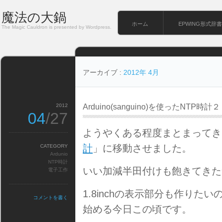
魔法の大鍋
ホーム
EPWING形式辞書
The Magic Cauldron is presented by Wordpress.
アーカイブ :
2012年 4月
2012
Arduino(sanguino)を使ったNTP時計２
04
/27
ようやくある程度まとまってき
計
」に移動させました。
CATEGORY
Ardunio
NTP時計
いい加減半田付けも飽きてきた
電子工作
1.8inchの表示部分も作り
コメントを書く
始める今日この頃です。