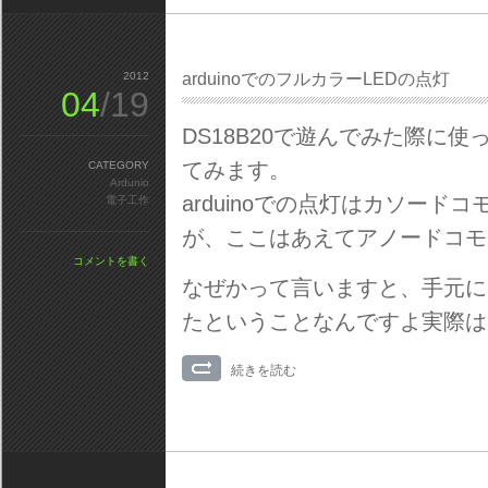
2012
arduinoでのフルカラーLEDの点灯
04
/19
DS18B20で遊んでみた際に使
てみます。
CATEGORY
Ardunio
arduinoでの点灯はカソー
電子工作
が、ここはあえてアノードコモン
コメントを書く
なぜかって言いますと、手元にあ
たということなんですよ実際は
続きを読む