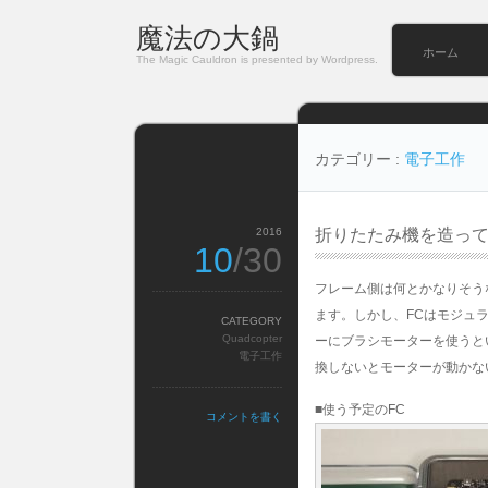
魔法の大鍋
ホーム
The Magic Cauldron is presented by Wordpress.
カテゴリー :
電子工作
2016
折りたたみ機を造っ
10
/30
フレーム側は何とかなりそう
ます。しかし、FCはモジュ
CATEGORY
Quadcopter
ーにブラシモーターを使うとい
電子工作
換しないとモーターが動かな
■使う予定のFC
コメントを書く