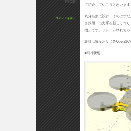
電子工作
て紹介していこうと思います
気分転換に設計、そのはずな
コメントを書く
ま採用、出力系を新しく作り
機」です。フレーム壊れちゃ
設計は毎度おなじみOpenS
■飛行状態