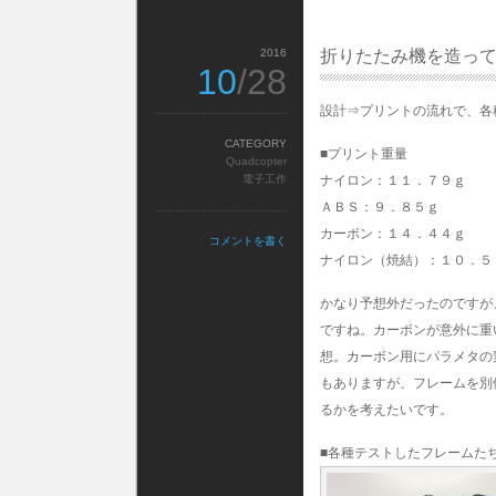
2016
折りたたみ機を造っ
10
/28
設計⇒プリントの流れで、各
CATEGORY
■プリント重量
Quadcopter
電子工作
ナイロン：１１．７９ｇ
ＡＢＳ：９．８５ｇ
カーボン：１４．４４ｇ
コメントを書く
ナイロン（焼結）：１０．５
かなり予想外だったのですが
ですね。カーボンが意外に重
想。カーボン用にパラメタの
もありますが、フレームを別
るかを考えたいです。
■各種テストしたフレームた