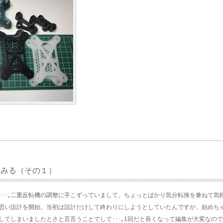
てみる（その１）
･･･｡二重反転機の調整に手こずっていまして、ちょっとばかり気分転換を兼ねて気
思い設計を開始。当初は設計だけして終わりにしようとしていたんですが、始めち
してしまいましたとさと言言うことでして･･･｡1回だと長くなって編集が大変なの