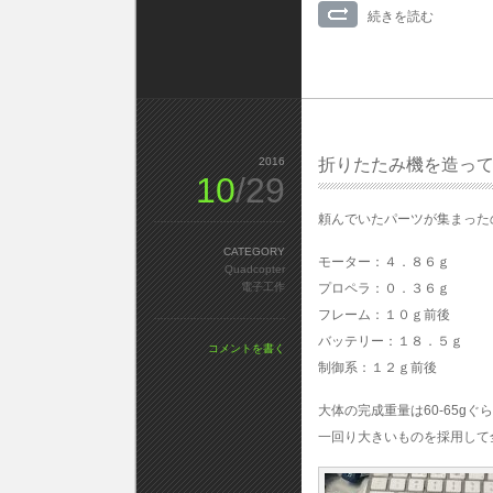
続きを読む
2016
折りたたみ機を造っ
10
/29
頼んでいたパーツが集まった
CATEGORY
モーター：４．８６ｇ
Quadcopter
電子工作
プロペラ：０．３６ｇ
フレーム：１０ｇ前後
バッテリー：１８．５ｇ
コメントを書く
制御系：１２ｇ前後
大体の完成重量は60-65
一回り大きいものを採用して