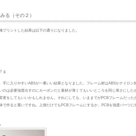
てみる（その２）
種プリントした結果は以下の通りになりました。
７ｇ
、手に入りやすいABSが一番いい結果となりました。フレーム材はABSかナイロン
いのは必要強度出すのにカーボンだと素材が薄くてもいいところを同じ厚さにした
変更をしてもいいかもしれません。それにしても、いままでがPCBフレームだった
体で作ると重いですね。上側だけでもPCBフレームにするか、PCBを強度バーツに
ち