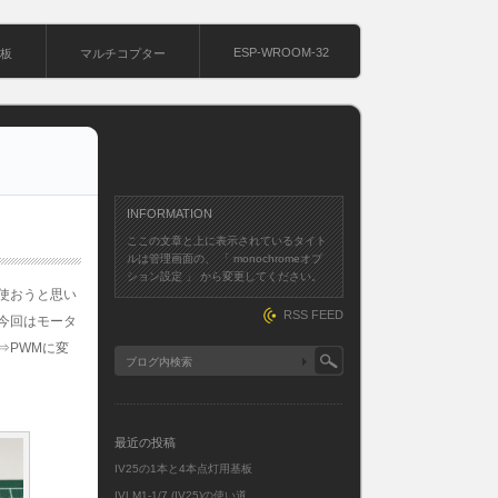
ESP-WROOM-32
基板
マルチコプター
INFORMATION
ここの文章と上に表示されているタイト
ルは管理画面の、 「 monochromeオプ
ション設定 」 から変更してください。
使おうと思い
RSS FEED
今回はモータ
⇒PWMに変
最近の投稿
IV25の1本と4本点灯用基板
IVLM1-1/7 (IV25)の使い道