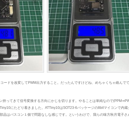
力コードを改変してPWM出力すること。だったんですけどね、めちゃくちゃ絡んで
ン持ってきて信号変換する方向にかじを切ります。やることは単純なので(PPM⇒PW
ny10にたどり着きました。ATTiny10はSOT23-6パッケージの8bitマイコンで内
付けの部品はパスコン１個で問題なしな感じです。というわけで、我らの味方秋月電子さ