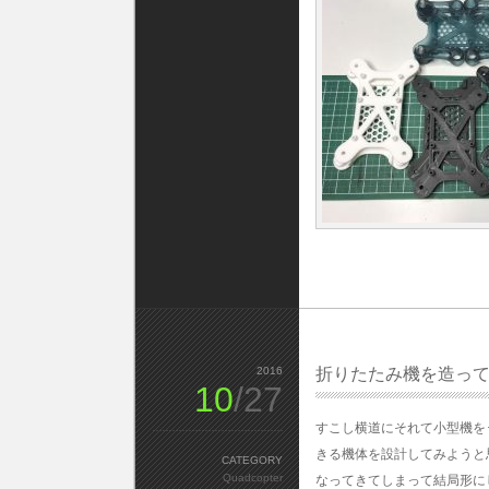
2016
折りたたみ機を造っ
10
/27
すこし横道にそれて小型機を
きる機体を設計してみようと
CATEGORY
Quadcopter
なってきてしまって結局形に