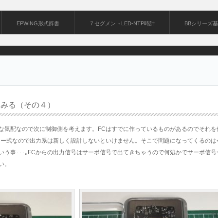
EPWING形式辞書
７セグメントLED-NTP時計
BBシリーズ
てみる（その４）
な気配なので次に制御側を考えます。FCはすでに作っているものがあるのでそれを
ラー式なので出力系は新しく設計しないといけません。そこで問題になってくるのは
う事･･･｡FCからの出力信号はサーボ信号で出てきちゃうので何処かでサーボ信号
い。