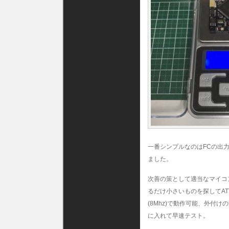
一番シンプルなのはFCの出
ました。
次善の策として適当なマイコ
るだけ小さいものを探してATTi
(8Mhz)で動作可能、外
に入れて早速テスト。