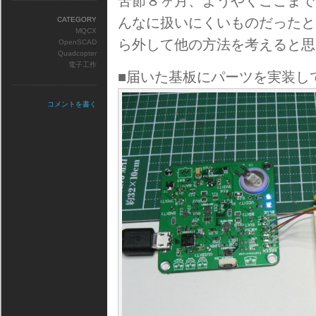
苦節８ヶ月、ようやくここまでた
んなに扱いにくいものだったと
CATEGORY
MQCX
ら外して他の方法を考えると思
OpenSCAD
Quadcopter
電子工作
■届いた基板にパーツを実装し
コメントを書く