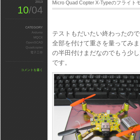
2013
Micro Quad Copter X-Typeの
10
/04
CATEGORY
テストもだいたい終わったので
Ardunio
MQCX
全部を付けて重さを量ってみまし
OpenSCAD
Quadcopter
の半田付けまだなのでもう少し
電子工作
です。
コメントを書く