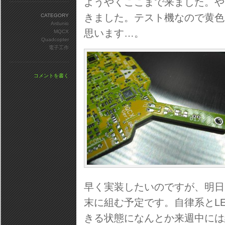
ようやくここまで来ました。や
きました。テスト機なので黄色
CATEGORY
Ardunio
思います…。
MQCX
Quadcopter
電子工作
コメントを書く
早く実装したいのですが、明日は
末に組む予定です。自律系とL
きる状態になんとか来週中には