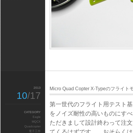
2013
Micro Quad Copter X-Typeの
10
/17
第一世代のフライト用テスト基
をノイズ耐性の高いものにすべ
CATEGORY
Eagle
ただきまして設計終わって注文
MQCX
Quadcopter
てくるはずです…。おそらくは
電子工作