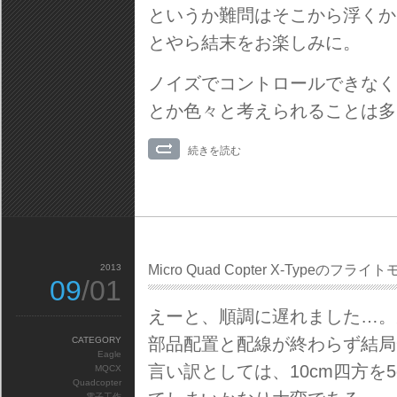
というか難問はそこから浮くか
とやら結末をお楽しみに。
ノイズでコントロールできなく
とか色々と考えられることは多
続きを読む
2013
Micro Quad Copter X-Typeの
09
/01
えーと、順調に遅れました…。
部品配置と配線が終わらず結局
CATEGORY
Eagle
言い訳としては、10cm四方を
MQCX
Quadcopter
電子工作