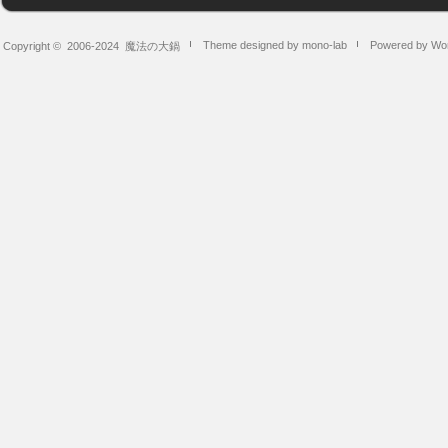
Theme designed by mono-lab
Powered by Wo
Copyright © 2006-2024
魔法の大鍋