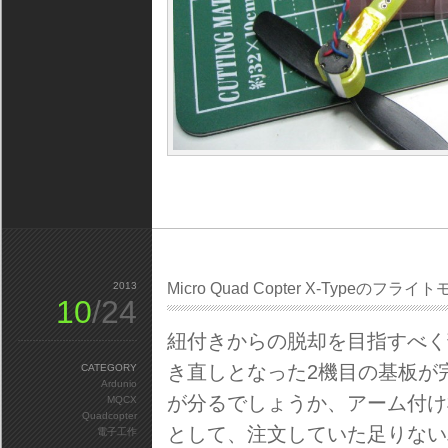
2013
Micro Quad Copter X-Typeの
10
/24
紐付きからの脱却を目指すべく
き直しとなった2機目の基板が
CATEGORY
Ardunio
が分るでしょうか、アーム付け
MQCX
Quadcopter
として、注文していた足りない
電子工作