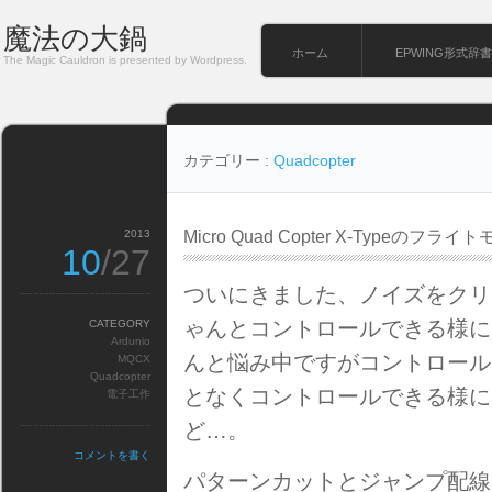
魔法の大鍋
ホーム
EPWING形式辞書
The Magic Cauldron is presented by Wordpress.
カテゴリー :
Quadcopter
2013
Micro Quad Copter X-Typeの
10
/27
ついにきました、ノイズをクリ
ゃんとコントロールできる様にな
CATEGORY
Ardunio
んと悩み中ですがコントロール
MQCX
Quadcopter
となくコントロールできる様に
電子工作
ど…。
コメントを書く
パターンカットとジャンプ配線は