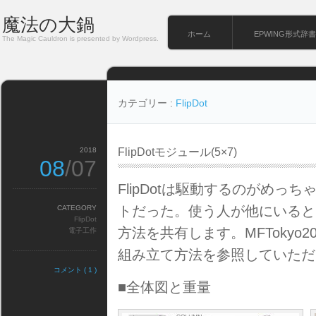
魔法の大鍋
ホーム
EPWING形式辞書
The Magic Cauldron is presented by Wordpress.
カテゴリー :
FlipDot
2018
FlipDotモジュール(5×7)
08
/07
FlipDotは駆動するのがめ
トだった。使う人が他にいると
CATEGORY
FlipDot
方法を共有します。MFTokyo
電子工作
組み立て方法を参照していただ
コメント ( 1 )
■全体図と重量