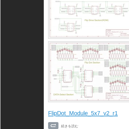
FlipDot_Module_5x7_v2_r1
続きを読む