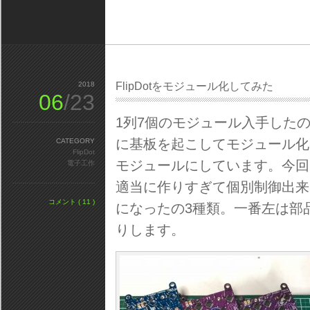
2018
FlipDotをモジュール化してみた
06
/23
1列7個のモジュール入手した
に基板を起こしてモジュール化
CATEGORY
FlipDot
モジュールにしています。今回
電子工作
適当に作りすぎて個別制御出来
コメント ( 11 )
になったの3種類。一番左は部
りします。