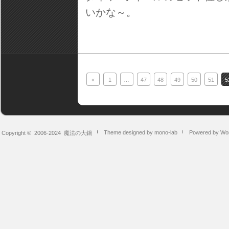
いかな～。
«
1
…
47
48
49
50
51
5
Theme designed by mono-lab
Powered by Wo
Copyright © 2006-2024
魔法の大鍋