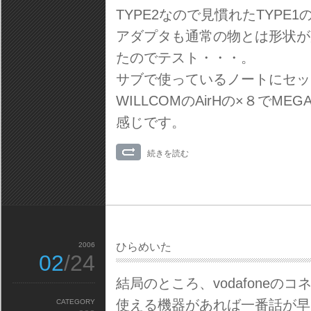
TYPE2なので見慣れたTYPE
アダプタも通常の物とは形状が
たのでテスト・・・。
サブで使っているノートにセッ
WILLCOMのAirHの×８でM
感じです。
続きを読む
2006
ひらめいた
02
/24
結局のところ、vodafoneのコネク
使える機器があれば一番話が早
CATEGORY