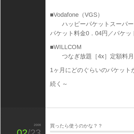
■Vodafone（VGS）
ハッピーパケットスーパー 定
パケット料金0．04円／パケッ
■WILLCOM
つなぎ放題［4x］定額料月額
1ヶ月にどのぐらいのパケット
続く～
2006
買ったら使うのかな？？
02
/23