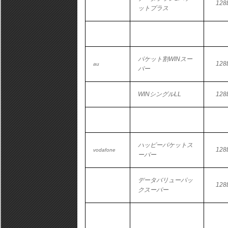
128b
ットプラス
パケット割WINスー
128b
au
パー
WINシングルLL
128b
ハッピーパケットス
128b
vodafone
ーパー
データバリューパッ
128b
クスーパー