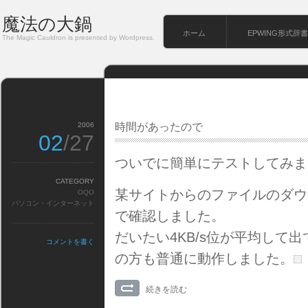
魔法の大鍋
ホーム
EPWING形式辞書
The Magic Cauldron is presented by Wordpress.
2006
時間があったので
02
/27
ついでに簡単にテストしてみま
CATEGORY
某サイトからのファイルのダウ
OQO
パソコン・インターネット
で確認しました。
だいたい4KB/s位が平均して出て
コメントを書く
の方も普通に動作しました。
続きを読む