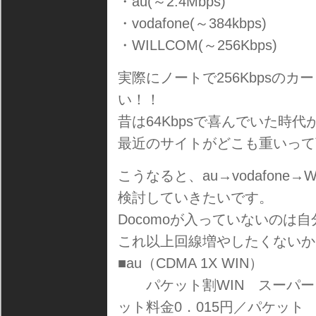
・au(～2.4Mbps)
・vodafone(～384kbps)
・WILLCOM(～256Kbps)
実際にノートで256Kbpsの
い！！
昔は64Kbpsで喜んでいた時
最近のサイトがどこも重いって
こうなると、au→vodafon
検討していきたいです。
Docomoが入っていないのは
これ以上回線増やしたくないか
■au（CDMA 1X WIN）
パケット割WIN スーパー 定
ット料金0．015円／パケット