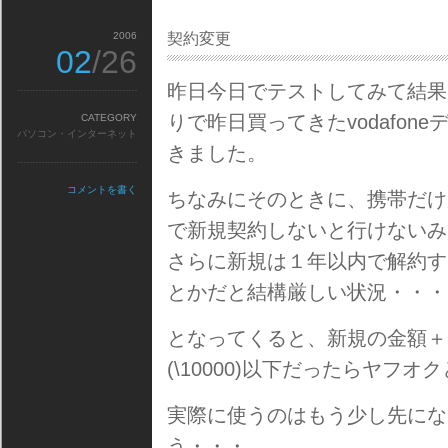
2006
契約変更
02
/26
昨日今日でテストしてみて結果
りで昨日買ってきたvodafo
CATEGORY
パソコン・インターネット
きました。
コメントを書く
ちなみにそのときに、携帯だけ
で新規契約しないと行けないみ
さらに新規は１年以内で解約する
とかだと結構厳しい状況・・・
となってくると、新規の金額＋一
(\10000)以下だったらヤフ
実際に使うのはもう少し先にな
う・・・。