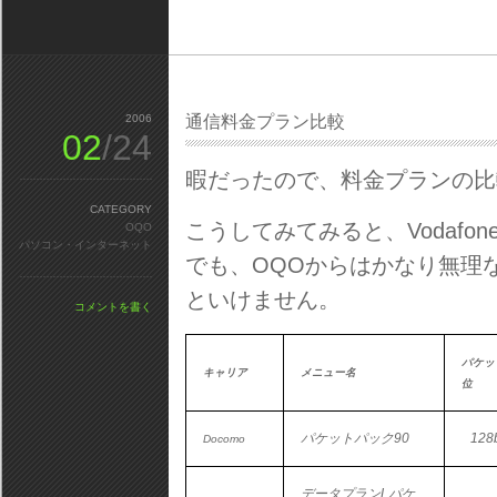
2006
通信料金プラン比較
02
/24
暇だったので、料金プランの比較
CATEGORY
こうしてみてみると、Vodaf
OQO
パソコン・インターネット
でも、OQOからはかなり無理
といけません。
コメントを書く
パケッ
キャリア
メニュー名
位
パケットパック90
128b
Docomo
データプランLパケ