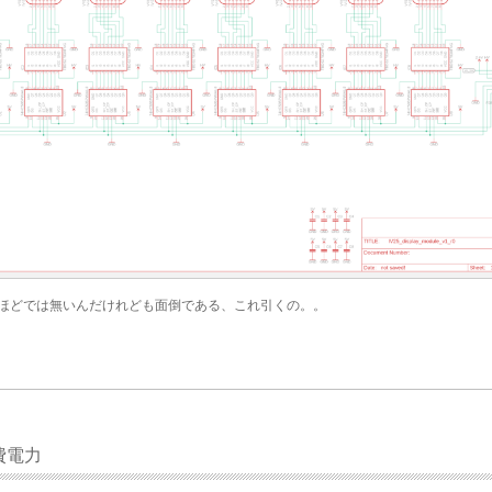
ほどでは無いんだけれども面倒である、これ引くの。。
費電力