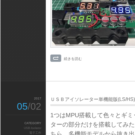
続きを読む
2017
ＵＳＢアイソレーター単機能版(LS/HS)
05
/02
1つはMPU搭載して色々とギ
ターの部分だけを搭載してみた
CATEGORY
USB-Isolator
ちら。多機能モデルから抜き出
電子工作