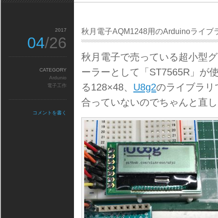
2017
秋月電子AQM1248用のArduinoライブ
04
/26
秋月電子で売っている超小型グラ
ーラーとして「ST7565R」
CATEGORY
Ardunio
る128×48、
U8g2
のライブラリ
電子工作
合っていないのでちゃんと直し
コメントを書く