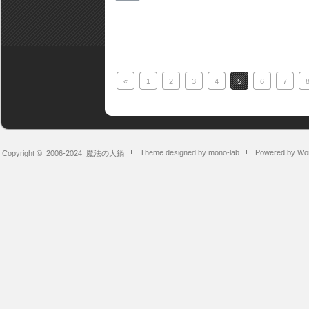
«
1
2
3
4
5
6
7
Theme designed by mono-lab
Powered by Wo
Copyright © 2006-2024
魔法の大鍋