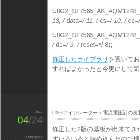
U8G2_ST7565_AK_AQM1248_F
13, /
data=
/ 11, /
cs=
/ 10, /
dc=
U8G2_ST7565_AK_AQM1248_F
/
dc=
/ 9, /
reset=*/ 8);
修正したライブラリ
を置いてお
すればよかったと今更にして気
2017
USBアイソレーター＋電流電圧計の実
04
/24
修正した2版の基板が出来てき
ずいろいろと詰め込んだので機
CATEGORY