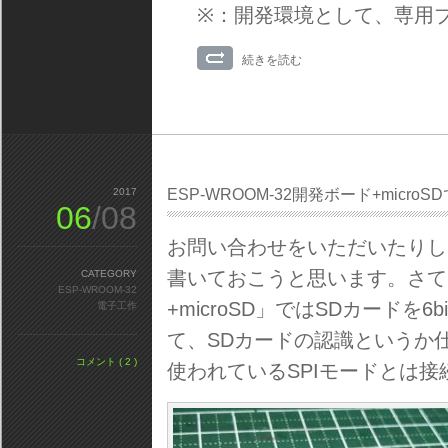
※：開発環境として、専用
続きを読む
2017
ESP-WROOM-32開発ボード+micro
06
/08
お問い合わせをいただいたりし
書いておこうと思います。さてさて
CATEGORY
ESP-WROOM-32
+microSD」ではSDカードを
電子工作
て、SDカードの認識というか仕様
コメント ( 2 )
使われているSPIモードとは