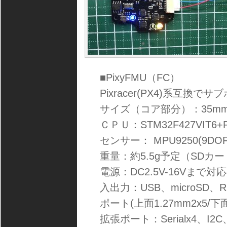
■PixyFMU（FC）
Pixracer(PX4)系互換
サイズ（コア部分）：35mm 
ＣＰＵ：STM32F427VIT6+F
センサー： MPU9250(9DOF)/
重量：約5.5g予定（SDカ
電源：DC2.5V-16Vまで対応の
入出力：USB、microSD、RC
ポート(上面1.27mm2x5/下面D
拡張ポート：Serialx4、I2C、