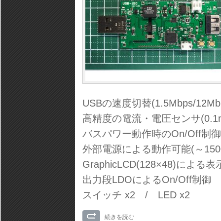
USBの速度切替(1.5Mbps/12Mb
高精度の電流・電圧センサ(0.1mA
バスパワー動作時のOn/Off制御(
外部電源による動作可能(～1500
GraphicLCD(128×48)による表
出力段LDOによるOn/Off制御
スイッチ x2 / LED x2
続きを読む