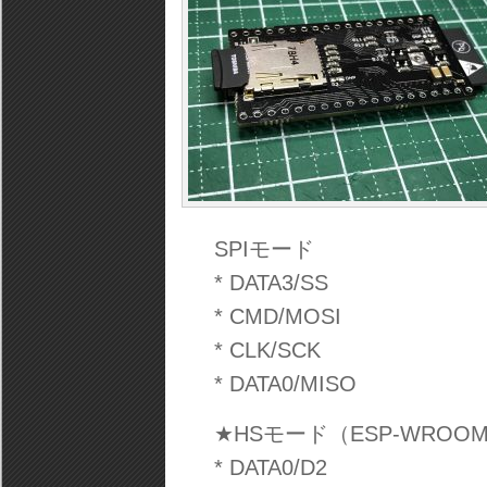
SPIモード
* DATA3/SS
* CMD/MOSI
* CLK/SCK
* DATA0/MISO
★HSモード（ESP-WROOM
* DATA0/D2