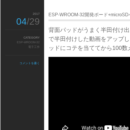
2017
ESP-WROOM-32開発ボード+micro
04
/29
背面パッドがうまく半田付け出
で半田付けした動画をアップし
CATEGORY
ESP-WROOM-32
ッドにコテを当ててから100
電子工作
コメントを書く