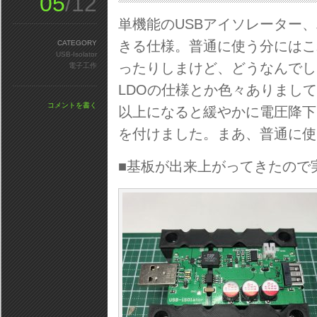
05
/12
単機能のUSBアイソレーター、
きる仕様。普通に使う分にはこ
CATEGORY
USB-Isolator
ったりしまけど、どうなんでし
電子工作
LDOの仕様とか色々ありまして
コメントを書く
以上になると緩やかに電圧降下し
を付けました。まあ、普通に使
■基板が出来上がってきたので