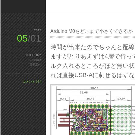
2017
Arduino M0をどこまで小さくできる
05
/01
時間が出来たのでちゃんと配線
ますがとりあえずは4層で行っ
CATEGORY
Ardunio
ルク入れるところがほど無い状
電子工作
れば直接USB-Aに刺せるはず
コメント ( 7 )