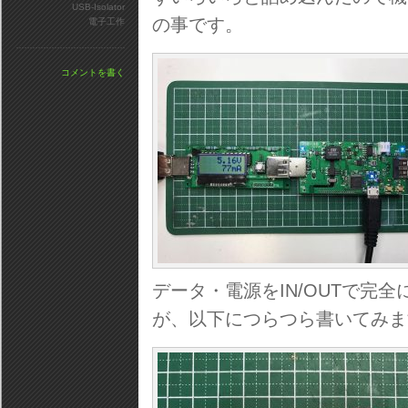
USB-Isolator
の事です。
電子工作
コメントを書く
データ・電源をIN/OUTで完
が、以下につらつら書いてみま