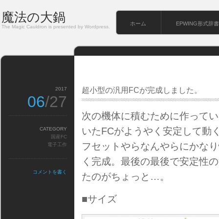
魔法の大鍋
ホーム
EPWING形式辞書
The Magic Cauldron is presented by Wordpress.
2017
超小型の汎用FCが完成しました。
06
/27
次の機体に積むために作ってい
いたFCがようやく安定して動
CATEGORY
国産FC
フセットやらなんやらにかなり
電子工作
く完成。最後の最後で安定性の
コメントを書く
たのがちょっと…。
■サイズ