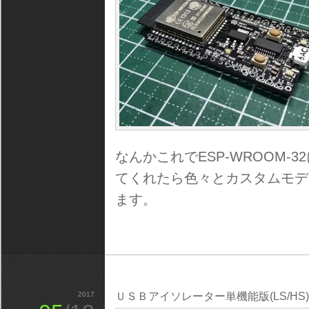
なんかこれでESP-WROOM
てくれたら色々とカスタムモデ
ます。
2017
ＵＳＢアイソレーター単機能版(LS/HS)